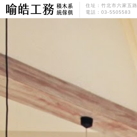
喻皓/積木系統傢俱
住址：竹北市六家五路
電話：03-5505583